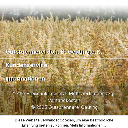
Gutsbrennerei Joh. B. Geuting e.K.
Kundenservice
Informationen
* Alle Preise inkl. gesetzl. Mehrwertsteuer zzgl.
Versandkosten
© 2025 Gutsbrennerei Geuting
Diese Website verwendet Cookies, um eine bestmögliche
Erfahrung bieten zu können.
Mehr Informationen ...