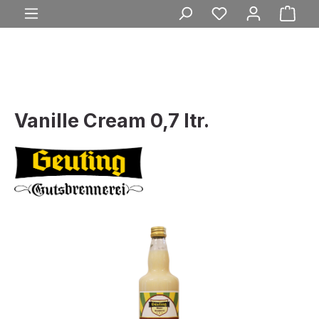
Ware
alt springen
Vanille Cream 0,7 ltr.
Bildergalerie überspringen