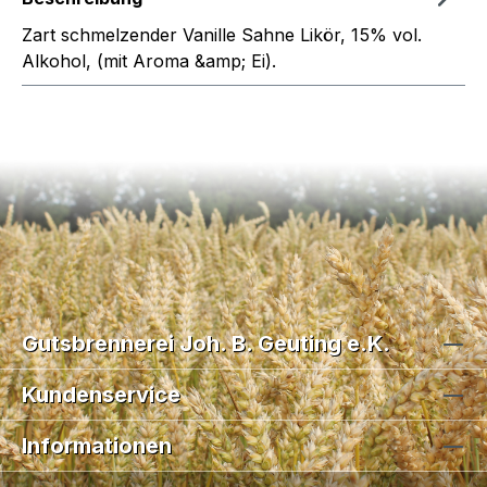
Zart schmelzender Vanille Sahne Likör, 15% vol.
Alkohol, (mit Aroma &amp; Ei).
Gutsbrennerei Joh. B. Geuting e.K.
Kundenservice
Informationen